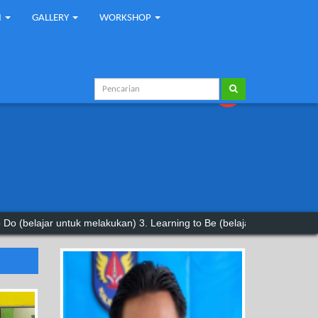
I
GALLERY
WORKSHOP
ajar untuk melakukan) 3. Learning to Be (belajar untuk mengaktualisasi