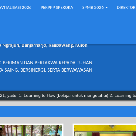
EVITALISASI 2026
PEKPPP SPEROKA
SPMB 2026
DIREKTOR
2 KALIBAWANG
0 Ngrajun, Banjarharjo, Kalibawang, Kulon
G BERIMAN DAN BERTAKWA KEPADA TUHAN
A SAING, BERSINERGI, SERTA BERWAWASAN
 1. Learning to How (belajar untuk mengetahui) 2. Learning to Do (bel