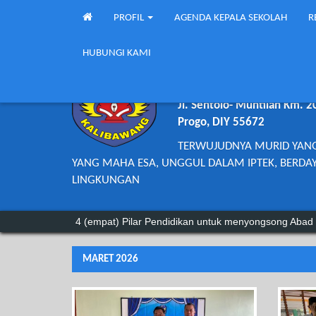
PROFIL
AGENDA KEPALA SEKOLAH
R
HUBUNGI KAMI
SMP NEGERI 
Jl. Sentolo- Muntilan Km. 2
Progo, DIY 55672
TERWUJUDNYA MURID YAN
YANG MAHA ESA, UNGGUL DALAM IPTEK, BERDAY
LINGKUNGAN
4 (empat) Pilar Pendidikan untuk menyongsong Abad 21, yaitu:
MARET 2026