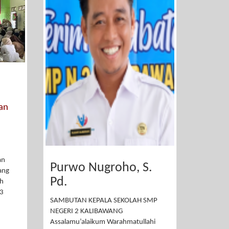
an
an
Purwo Nugroho, S.
ang
Pd.
uh
13
SAMBUTAN KEPALA SEKOLAH SMP
NEGERI 2 KALIBAWANG
Assalamu’alaikum Warahmatullahi