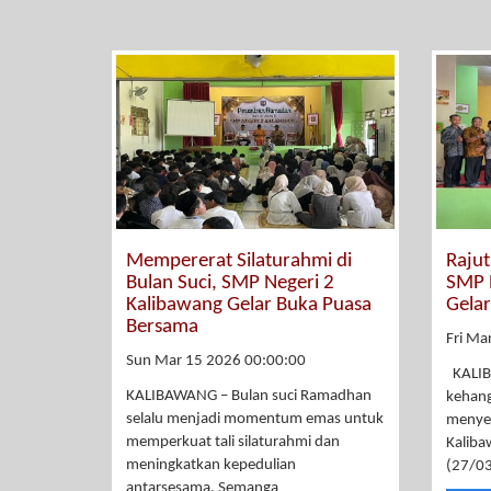
Mempererat Silaturahmi di
Raju
Bulan Suci, SMP Negeri 2
SMP 
Kalibawang Gelar Buka Puasa
Gelar
Bersama
Fri Ma
Sun Mar 15 2026 00:00:00
KALIB
KALIBAWANG – Bulan suci Ramadhan
kehang
selalu menjadi momentum emas untuk
menyel
memperkuat tali silaturahmi dan
Kaliba
meningkatkan kepedulian
(27/0
antarsesama. Semanga