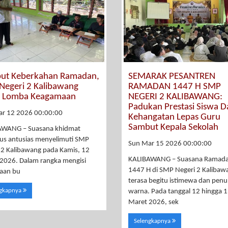
ut Keberkahan Ramadan,
SEMARAK PESANTREN
Negeri 2 Kalibawang
RAMADAN 1447 H SMP
r Lomba Keagamaan
NEGERI 2 KALIBAWANG:
Padukan Prestasi Siswa D
ar 12 2026 00:00:00
Kehangatan Lepas Guru
Sambut Kepala Sekolah
AWANG – Suasana khidmat
gus antusias menyelimuti SMP
Sun Mar 15 2026 00:00:00
 2 Kalibawang pada Kamis, 12
KALIBAWANG – Suasana Ramad
2026. Dalam rangka mengisi
1447 H di SMP Negeri 2 Kalibaw
aan bu
terasa begitu istimewa dan pen
ngkapnya
warna. Pada tanggal 12 hingga 
Maret 2026, sek
Selengkapnya