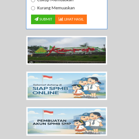
Cukup Memuaskan
Kurang Memuaskan
SUBMIT
LIHAT HASIL