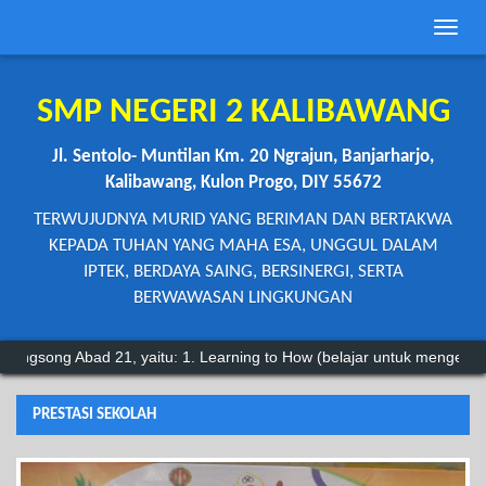
Toggle
naviga
SMP NEGERI 2 KALIBAWANG
Jl. Sentolo- Muntilan Km. 20 Ngrajun, Banjarharjo,
Kalibawang, Kulon Progo, DIY 55672
TERWUJUDNYA MURID YANG BERIMAN DAN BERTAKWA
KEPADA TUHAN YANG MAHA ESA, UNGGUL DALAM
IPTEK, BERDAYA SAING, BERSINERGI, SERTA
BERWAWASAN LINGKUNGAN
d 21, yaitu: 1. Learning to How (belajar untuk mengetahui) 2. Learnin
PRESTASI SEKOLAH