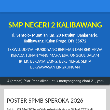
SMP NEGERI 2 KALIBAWANG
Jl. Sentolo- Muntilan Km. 20 Ngrajun, Banjarharjo,
Kalibawang, Kulon Progo, DIY 55672
TERWUJUDNYA MURID YANG BERIMAN DAN BERTAKWA
KEPADA TUHAN YANG MAHA ESA, UNGGUL DALAM
IPTEK, BERDAYA SAING, BERSINERGI, SERTA
BERWAWASAN LINGKUNGAN
empat) Pilar Pendidikan untuk menyongsong Abad 21, yaitu: 1. Learning
POSTER SPMB SPEROKA 2026
Sabtu, 09 Mei 2026 ~ Oleh Administrator ~ Dilihat 777 Kali