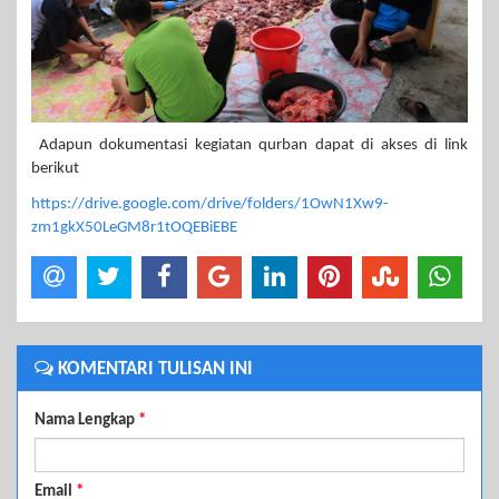
Adapun dokumentasi kegiatan qurban dapat di akses di link
berikut
https://drive.google.com/drive/folders/1OwN1Xw9-
zm1gkX50LeGM8r1tOQEBiEBE
KOMENTARI TULISAN INI
Nama Lengkap
*
Email
*