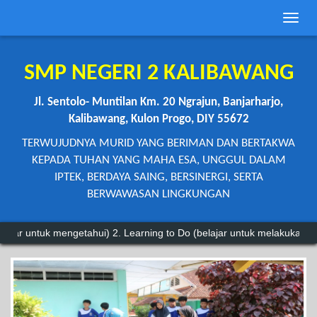
Toggle
naviga
SMP NEGERI 2 KALIBAWANG
Jl. Sentolo- Muntilan Km. 20 Ngrajun, Banjarharjo,
Kalibawang, Kulon Progo, DIY 55672
TERWUJUDNYA MURID YANG BERIMAN DAN BERTAKWA
KEPADA TUHAN YANG MAHA ESA, UNGGUL DALAM
IPTEK, BERDAYA SAING, BERSINERGI, SERTA
BERWAWASAN LINGKUNGAN
engetahui) 2. Learning to Do (belajar untuk melakukan) 3. Learning to 