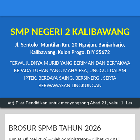
SMP NEGERI 2 KALIBAWANG
Jl. Sentolo- Muntilan Km. 20 Ngrajun, Banjarharjo,
Kalibawang, Kulon Progo, DIY 55672
TERWUJUDNYA MURID YANG BERIMAN DAN BERTAKWA
KEPADA TUHAN YANG MAHA ESA, UNGGUL DALAM
IPTEK, BERDAYA SAING, BERSINERGI, SERTA
BERWAWASAN LINGKUNGAN
Pendidikan untuk menyongsong Abad 21, yaitu: 1. Learning to How (bela
BROSUR SPMB TAHUN 2026
Jum'at, 08 Mei 2026 ~ Oleh Administrator ~ Dilihat 717 Kali