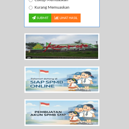
Cukup Memuaskan
Kurang Memuaskan
SUBMIT
LIHAT HASIL