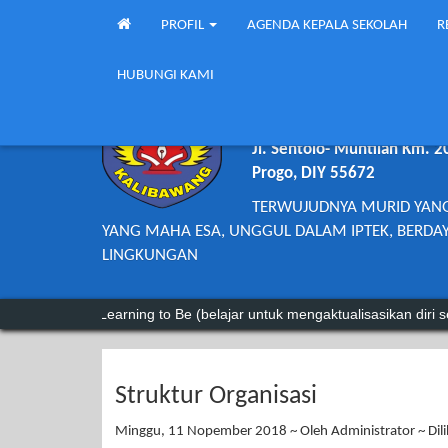
PROFIL
AGENDA KEPALA SEKOLAH
R
HUBUNGI KAMI
SMP NEGERI 
Jl. Sentolo- Muntilan Km. 2
Progo, DIY 55672
TERWUJUDNYA MURID YAN
YANG MAHA ESA, UNGGUL DALAM IPTEK, BERDAY
LINGKUNGAN
n) 3. Learning to Be (belajar untuk mengaktualisasikan diri sebagai i
Struktur Organisasi
Minggu, 11 Nopember 2018 ~ Oleh Administrator ~ Dili