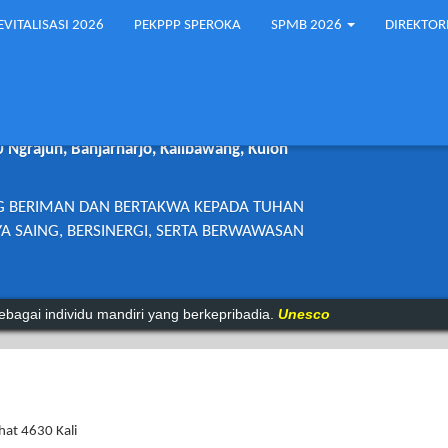
EVITALISASI 2026
PEKPPP SPEROKA
SPMB 2026
DIREKTOR
2 KALIBAWANG
0 Ngrajun, Banjarharjo, Kalibawang, Kulon
G BERIMAN DAN BERTAKWA KEPADA TUHAN
A SAING, BERSINERGI, SERTA BERWAWASAN
ndividu mandiri yang berkepribadia.
Unesco
hat 4630 Kali