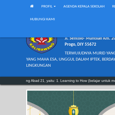
PROFIL
AGENDA KEPALA SEKOLAH
R
HUBUNGI KAMI
SMP NEGERI 
Jl. Sentolo- Muntilan Km. 2
Progo, DIY 55672
TERWUJUDNYA MURID YAN
YANG MAHA ESA, UNGGUL DALAM IPTEK, BERDAY
LINGKUNGAN
21, yaitu: 1. Learning to How (belajar untuk mengetahui) 2. Learning t