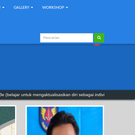
I
GALLERY
WORKSHOP
ktualisasikan diri sebagai individu mandiri yang berkepribadia.
Unesc