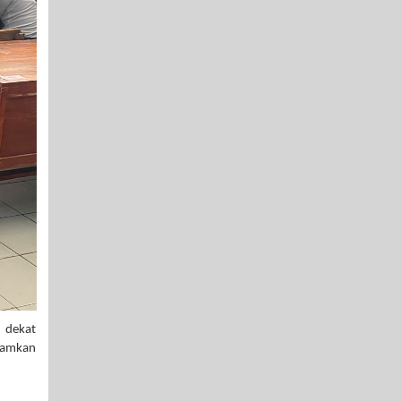
 dekat
anamkan