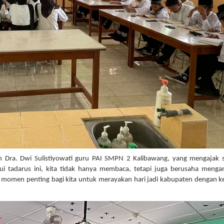
h Dra. Dwi Sulistiyowati guru PAI SMPN 2 Kalibawang, yang mengajak 
alui tadarus ini, kita tidak hanya membaca, tetapi juga berusaha meng
h momen penting bagi kita untuk merayakan hari jadi kabupaten dengan k