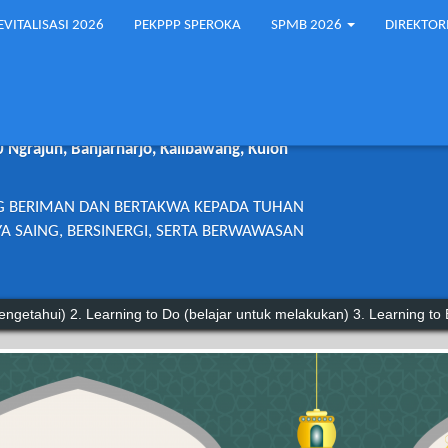
EVITALISASI 2026
PEKPPP SPEROKA
SPMB 2026
DIREKTOR
2 KALIBAWANG
0 Ngrajun, Banjarharjo, Kalibawang, Kulon
G BERIMAN DAN BERTAKWA KEPADA TUHAN
A SAING, BERSINERGI, SERTA BERWAWASAN
o Do (belajar untuk melakukan) 3. Learning to Be (belajar untuk menga