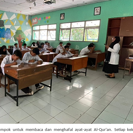
lompok untuk membaca dan menghafal ayat-ayat Al-Qur'an. Setiap ke