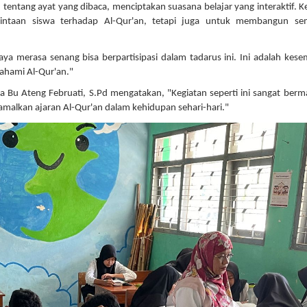
tang ayat yang dibaca, menciptakan suasana belajar yang interaktif. K
cintaan siswa terhadap Al-Qur'an, tetapi juga untuk membangun se
ya merasa senang bisa berpartisipasi dalam tadarus ini. Ini adalah kes
ahami Al-Qur'an."
Bu Ateng Februati, S.Pd mengatakan, "Kegiatan seperti ini sangat berm
amalkan ajaran Al-Qur'an dalam kehidupan sehari-hari."