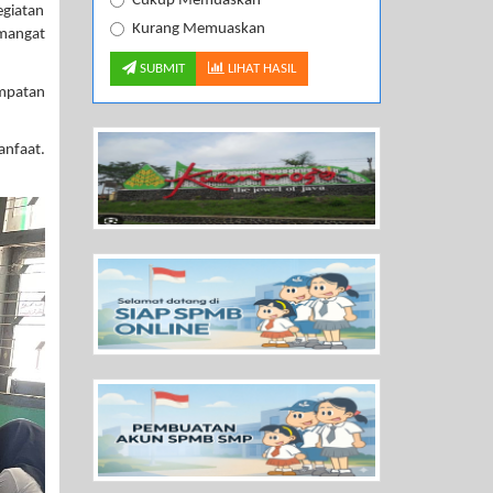
Cukup Memuaskan
egiatan
Kurang Memuaskan
mangat
SUBMIT
LIHAT HASIL
empatan
anfaat.