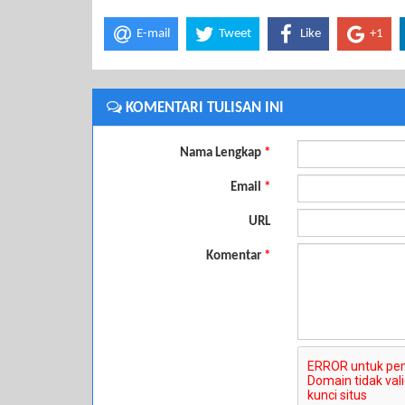
E-mail
Tweet
Like
+1
KOMENTARI TULISAN INI
Nama Lengkap
*
Email
*
URL
Komentar
*