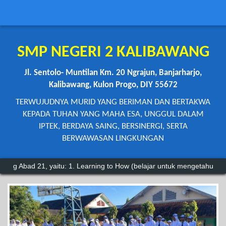
SMP NEGERI 2 KALIBAWANG
Jl. Sentolo- Muntilan Km. 20 Ngrajun, Banjarharjo,
Kalibawang, Kulon Progo, DIY 55672
TERWUJUDNYA MURID YANG BERIMAN DAN BERTAKWA
KEPADA TUHAN YANG MAHA ESA, UNGGUL DALAM
IPTEK, BERDAYA SAING, BERSINERGI, SERTA
BERWAWASAN LINGKUNGAN
u: 1. Learning to How (belajar untuk mengetahui) 2. Learning to Do (be