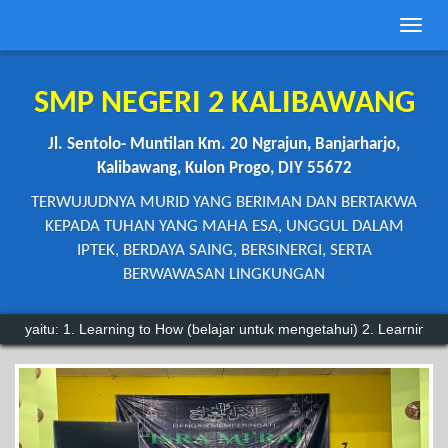
Toggle
naviga
SMP NEGERI 2 KALIBAWANG
Jl. Sentolo- Muntilan Km. 20 Ngrajun, Banjarharjo,
Kalibawang, Kulon Progo, DIY 55672
TERWUJUDNYA MURID YANG BERIMAN DAN BERTAKWA
KEPADA TUHAN YANG MAHA ESA, UNGGUL DALAM
IPTEK, BERDAYA SAING, BERSINERGI, SERTA
BERWAWASAN LINGKUNGAN
arning to How (belajar untuk mengetahui) 2. Learning to Do (belajar u