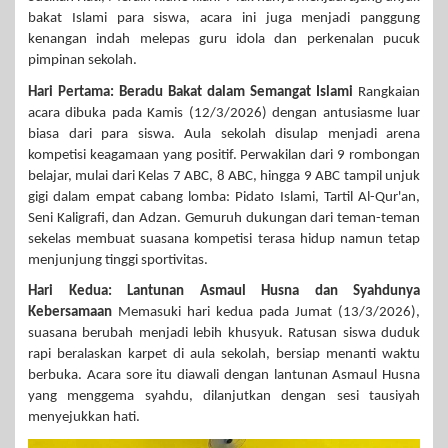
bakat Islami para siswa, acara ini juga menjadi panggung
kenangan indah melepas guru idola dan perkenalan pucuk
pimpinan sekolah.
Hari Pertama: Beradu Bakat dalam Semangat Islami
Rangkaian
acara dibuka pada Kamis (12/3/2026) dengan antusiasme luar
biasa dari para siswa. Aula sekolah disulap menjadi arena
kompetisi keagamaan yang positif. Perwakilan dari 9 rombongan
belajar, mulai dari Kelas 7 ABC, 8 ABC, hingga 9 ABC tampil unjuk
gigi dalam empat cabang lomba: Pidato Islami, Tartil Al-Qur'an,
Seni Kaligrafi, dan Adzan. Gemuruh dukungan dari teman-teman
sekelas membuat suasana kompetisi terasa hidup namun tetap
menjunjung tinggi sportivitas.
Hari Kedua: Lantunan Asmaul Husna dan Syahdunya
Kebersamaan
Memasuki hari kedua pada Jumat (13/3/2026),
suasana berubah menjadi lebih khusyuk. Ratusan siswa duduk
rapi beralaskan karpet di aula sekolah, bersiap menanti waktu
berbuka. Acara sore itu diawali dengan lantunan Asmaul Husna
yang menggema syahdu, dilanjutkan dengan sesi tausiyah
menyejukkan hati.