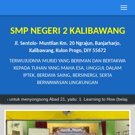
Toggle
naviga
SMP NEGERI 2 KALIBAWANG
Jl. Sentolo- Muntilan Km. 20 Ngrajun, Banjarharjo,
Kalibawang, Kulon Progo, DIY 55672
TERWUJUDNYA MURID YANG BERIMAN DAN BERTAKWA
KEPADA TUHAN YANG MAHA ESA, UNGGUL DALAM
IPTEK, BERDAYA SAING, BERSINERGI, SERTA
BERWAWASAN LINGKUNGAN
enyongsong Abad 21, yaitu: 1. Learning to How (belajar untuk mengetahu