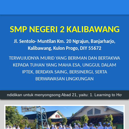
SMP NEGERI 2 KALIBAWANG
Jl. Sentolo- Muntilan Km. 20 Ngrajun, Banjarharjo,
Kalibawang, Kulon Progo, DIY 55672
TERWUJUDNYA MURID YANG BERIMAN DAN BERTAKWA
KEPADA TUHAN YANG MAHA ESA, UNGGUL DALAM
IPTEK, BERDAYA SAING, BERSINERGI, SERTA
BERWAWASAN LINGKUNGAN
k menyongsong Abad 21, yaitu: 1. Learning to How (belajar untuk menge